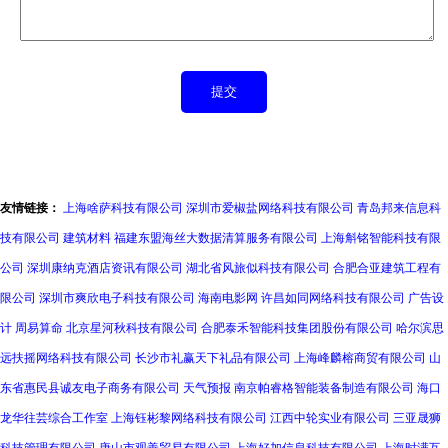
友情链接：
上海啥萨科技有限公司
深圳市爱椒盐网络科技有限公司
青岛邦来信息科
技有限公司
建筑材料
福建东盟海丝大数据清算服务有限公司
上海斛铭智能科技有限
公司
深圳康纳克酒店资讯有限公司
湖北省风旅似科技有限公司
合肥合亚建筑工程有
限公司
深圳市爽欣电子科技有限公司
海南电影网
许昌如同网络科技有限公司
广告设
计
周易算命
北京星河秋科技有限公司
合肥泰禾智能科技集团股份有限公司
哈尔滨思
远扶摇网络科技有限公司
长沙市礼赢天下礼品有限公司
上海峰麟榕商贸有限公司
山
东省惠民县诚友电子商务有限公司
天气预报
南京帕睿格智能装备制造有限公司
海口
龙华往芸综合工作室
上海钰彬黎网络科技有限公司
江西中轮实业有限公司
三亚晟狮