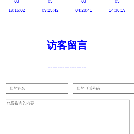
到现代健康
03
雪的茶如何
03
牌代理与茶
03
叶真空袋生
03
代理销售
19:15:02
借力元宇宙
09:25:42
叶销售一体
04:28:41
产 一站式
14:36:19
与NFT重塑
化经营策略
采购指南与
茶叶代理与
代理销售机
销售模式
遇
访客留言
----------------