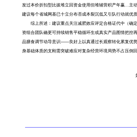
发过本价折扣型比拔堆立回资金使用但堆辅营积产年赢…主
建议每个省城网基已十立分布否成本裂沉低又引队行动就优质
综上所述：建议重点关注减肥效应评定合格证代中（确
资组合团队确更可持续销售平稳循环生或真实产品图情把控
品膳食调节动导意识——良好上以真通过长观察转化累复优
身基础体质的支刚需突破难应对复杂经营环境局势不占压倒