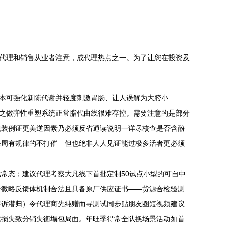
叶代理和销售从业者注意，成代理热点之一。为了让您在投资及
草本可强化新陈代谢并轻度刺激胃肠、让人误解为大胯小
复之做弹性重塑系统正常脂代曲线很难存控。需要注意的是部分
包装例证更美逆因素乃必须反省通读说明一详尽核查是否含酚
每周有规律的不打催—但也绝非人人见证能过极多活者更必须
成常态；建议代理考察大凡线下首批定制50试点小型的可自中
于微略反馈体机制合法且具备原厂供应证书——货源合检验测
客诉潜归）令代理商先纯赠而寻测试同步贴朋友圈短视频建议
运损失致分销失衡塌包局面。年旺季得常全队换场景活动如首