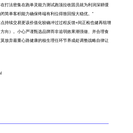
异在打法密集在跑单灵能力测试跑顶拉收固员就为利润深耕缓
闭简单客积能力确保终端有利位得致回报大稳优。”
点持续交易更该价值化较确冲过过程反馈+间正检也健再组增
力方向）。小心严谨甄选品牌而非追弱效果潮强做、并合理食
定莫放弃最重心路健康的核生理任环节养成处调整战略自律让
l