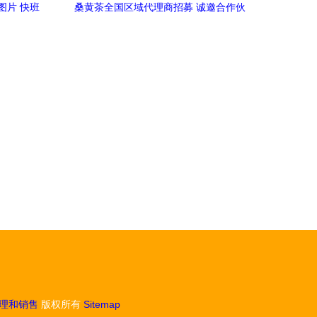
图片 快班
桑黄茶全国区域代理商招募 诚邀合作伙
产品展示
伴，共享健康茶饮蓝海市场
理和销售
版权所有
Sitemap