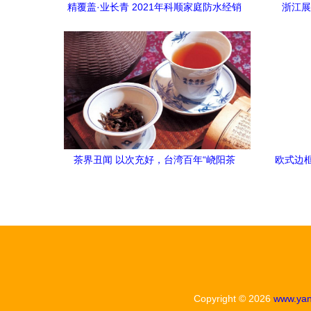
精覆盖·业长青 2021年科顺家庭防水经销
浙江展
商大会圆满召开，探索茶叶代理与销售新
DJAZ
模式
茶界丑闻 以次充好，台湾百年“峣阳茶
欧式边
行”涉案
Copyright © 2026
www.yan