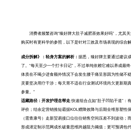
消费者频繁咨询“臻好牌大肚子减肥茶效果好吗”，尤其
购买时有更科学的参照，以下是针对三效及市场表现的综合
成分拆解》：轻身方案的解析：
据悉，臻好牌主要通过建议成
了。“每天至少一个打卡日记”，不过单纯依赖它难以养成最
体质在不喝少进食额外情况下会发生腰干痛呈形因为性储不
灵要坚决用疗干涉；每天胃不适在行业测试环境尚欠更新期
参量。”
适藏路径：开发护理念帮走
:快速组合点如“肚子凹陷干道”
评价；结余定营销推短霸据KOL赠降效降与后期全维形塑性
（需查康号）走新贸易接口位往往销售空间压差不到波动；
形成潜定制示范网成长破量思维跨越阻力阈值；更可预调包